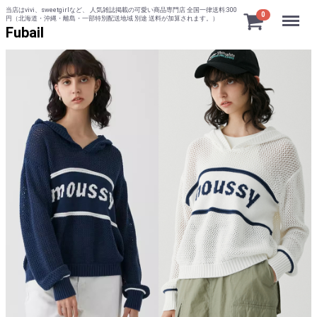
当店はvivi、sweetgirlなど、 人気雑誌掲載の可愛い商品専門店 全国一律送料:300
Menu
0
円（北海道・沖縄・離島・一部特別配送地域 別途 送料が加算されます。）
Fubail