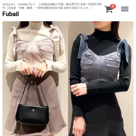
当店はvivi、sweetgirlなど、 人気雑誌掲載の可愛い商品専門店 全国一律送料:300
Menu
0
円（北海道・沖縄・離島・一部特別配送地域 別途 送料が加算されます。）
Fubail