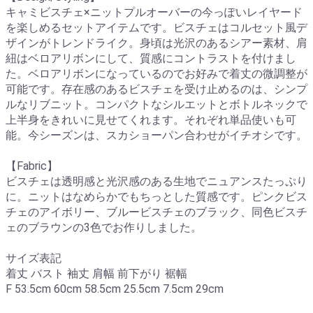
キャミビスチェ×ニットプルオーバーの今っぽいレイヤード
を楽しめるセットアイテムです。ビスチェはコルセット風デ
ザインがトレンドライク。身頃は光沢のあるシアー素材、肩
紐はベロアリボンにして、質感にコントラストを付けまし
た。ベロアリボンになっているのでお好みで着丈の微調整が
可能です。存在感のあるビスチェを受け止めるのは、シンプ
ルなリブニット。コンパクトなシルエットとボトルネックで
上半身をきれいに見せてくれます。それぞれ単品使いも可
能。今シーズンは、スカショーパン合わせがイチオシです。
【Fabric】
ビスチェは透明感と光沢感のある生地でニュアンスたっぷり
に。ニットはなめらかでもちっとした質感です。ピンクビス
チェのアイボリー、ブルービスチェのブラック、同色ビスチ
ェのブラウンの3色でお作りしました。
サイズ表記
着丈 バスト 袖丈 肩幅 前下がり 裾幅
F 53.5cm 60cm 58.5cm 25.5cm 7.5cm 29cm