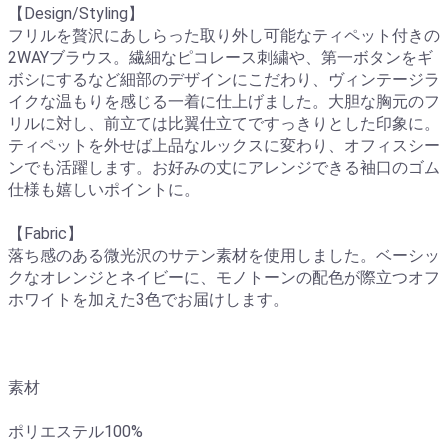
【Design/Styling】
フリルを贅沢にあしらった取り外し可能なティペット付きの
2WAYブラウス。繊細なピコレース刺繍や、第一ボタンをギ
ボシにするなど細部のデザインにこだわり、ヴィンテージラ
イクな温もりを感じる一着に仕上げました。大胆な胸元のフ
リルに対し、前立ては比翼仕立てですっきりとした印象に。
ティペットを外せば上品なルックスに変わり、オフィスシー
ンでも活躍します。お好みの丈にアレンジできる袖口のゴム
仕様も嬉しいポイントに。
【Fabric】
落ち感のある微光沢のサテン素材を使用しました。ベーシッ
クなオレンジとネイビーに、モノトーンの配色が際立つオフ
ホワイトを加えた3色でお届けします。
素材
ポリエステル100%