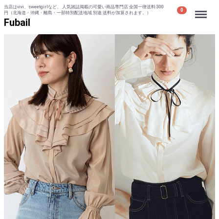
当店はvivi、sweetgirlなど、 人気雑誌掲載の可愛い商品専門店 全国一律送料:300
Menu
0
円（北海道・沖縄・離島・一部特別配送地域 別途 送料が加算されます。）
Fubail