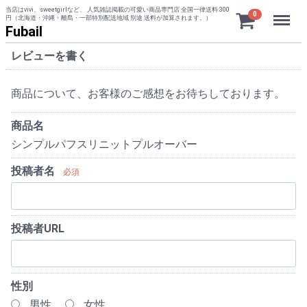
当店はvivi、sweetgirlなど、 人気雑誌掲載の可愛い商品専門店 全国一律送料:300
Menu
0
円（北海道・沖縄・離島・一部特別配送地域 別途 送料が加算されます。）
Fubail
レビューを書く
商品について、お客様のご感想をお待ちしております。
商品名
シンプルパフスリニットプルオーバー
投稿者名
必須
投稿者URL
性別
男性
女性